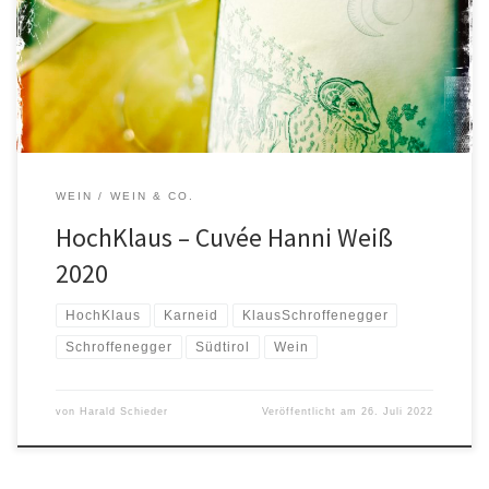
Weißburgunder, Riesling, Müller und Kerner verleihen dem Wein
wohl diese unglaubliche Vielschichtigkeit an Aromen und Würze.
Das ist extrem verwoben in der Nase, tief mit ätherischen Noten,
Kräutern, total unprimärfruchtig, trotzdem reif und […]
WEIN
WEIN & CO.
HochKlaus – Cuvée Hanni Weiß
2020
HochKlaus
Karneid
KlausSchroffenegger
Schroffenegger
Südtirol
Wein
von
Harald Schieder
Veröffentlicht am
26. Juli 2022