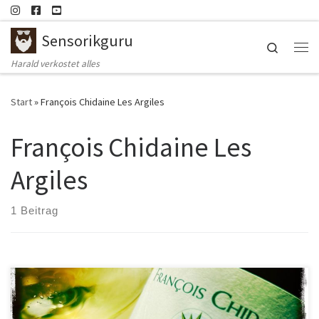
Zum Inhalt springen
Sensorikguru
Search
Me
Harald verkostet alles
Start
»
François Chidaine Les Argiles
François Chidaine Les
Argiles
1 Beitrag