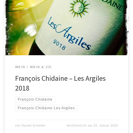
Das ist mal wieder ein großer Wein, der alles hat, was man sich für
einen Chenin Blanc wünscht: Frisch-mineralische Nase, die sofort
übergeht in reife Quitten- und Birnenaromen, unterfüttert mit
deutlich Lorbeer und Sternanis. Oder war da nicht noch etwas
Wacholder? Am Gaumen eine sehr befriedigende Cremigkeit die
von Fruchtreife […]
WEIN
WEIN & CO.
François Chidaine – Les Argiles
2018
François Chidaine
François Chidaine Les Argiles
von
Harald Schieder
Veröffentlicht am
23. Januar 2023