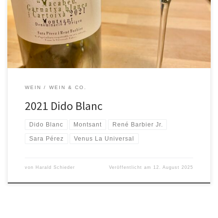
(Xarel.lo) Winzer: René Barbier Jr. (Clos Mogador) und Sara Pérez
(Mas Martinet) Herstellung: Holzfuder (70%) und Tonamphoren
(30%), leichte Maischestandzeit, Bio Wie schmeckt er? (8-2025) In
die Nase steigen direkt nach dem Öffnen […]
WEIN
WEIN & CO.
2021 Dido Blanc
Dido Blanc
Montsant
René Barbier Jr.
Sara Pérez
Venus La Universal
von
Harald Schieder
Veröffentlicht am
12. August 2025