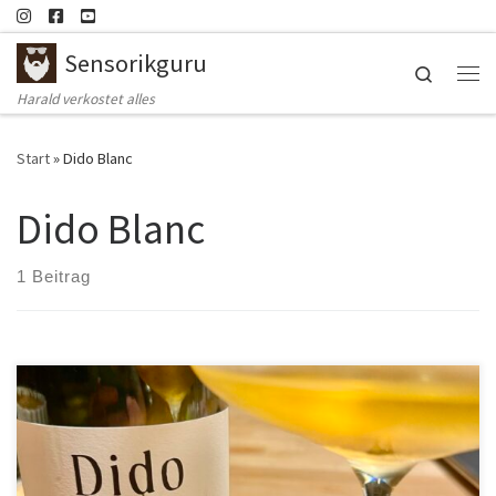
Zum Inhalt springen
Sensorikguru
Search
Me
Harald verkostet alles
Start
»
Dido Blanc
Dido Blanc
1 Beitrag
Land: Spanien Region: Montsant Weingut: Venus La Universal Wein:
Dido Blanc 2021 Rebsorten: Macabeu, Garnatxa Blanca, Cartoixà