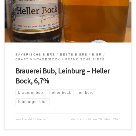
gelbe Früchte, Aprikose/Marille, Honig, sehr ausgewogen
zwischen Frucht und Bittere. Für mich eine der besten Brauereien
Bayerns.
BAYERISCHE BIERE
BESTE BIERE
BIER
CRAFT/VINTAGE/BOCK
FRÄNKISCHE BIERE
Brauerei Bub, Leinburg – Heller
Bock, 6,7%
brauerei bub
heller bock
leinburg
leinburger bier
von
Harald Schieder
Veröffentlicht am
28. März 2023