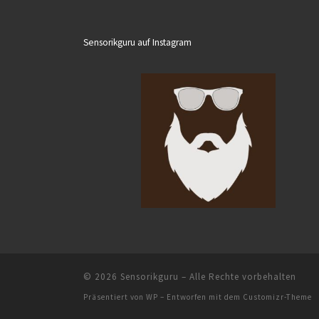
Sensorikguru auf Instagram
© 2026
Sensorikguru
– Alle Rechte vorbehalten
Präsentiert von
WP
– Entworfen mit dem
Customizr-Theme