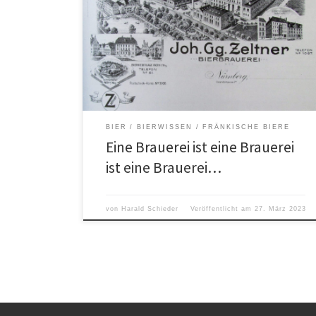
Aktuelle Entwicklungen in der Nürnberger
Brauereilandschaft
BIER
BIERWISSEN
FRÄNKISCHE BIERE
Eine Brauerei ist eine Brauerei
ist eine Brauerei…
von
Harald Schieder
Veröffentlicht am
27. März 2023