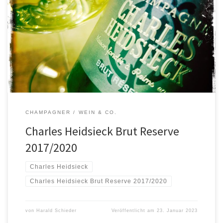
So macht mir das Spaß! Schon etwas gereift mit rund-weinigen
Noten, Kaffeearomen in der Nase. Am Gaumen ebenfalls weinig,
stoffig mit feiner Säure, wieder Kaffee, schöne Röstnoten, eine
wunderbar salzig-mineralische Kalksteinnote und Old-School-
Opulenz. In diesem Preissegement als ‚Basis‘ um Längen besser
und (für mich zumindest) interessanter als alle (meist sogar […]
CHAMPAGNER
WEIN & CO.
Charles Heidsieck Brut Reserve
2017/2020
Charles Heidsieck
Charles Heidsieck Brut Reserve 2017/2020
von
Harald Schieder
Veröffentlicht am
23. Januar 2023