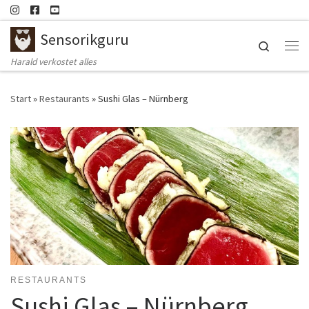
Zum Inhalt springen
Sensorikguru
Search
Me
Harald verkostet alles
Start
»
Restaurants
»
Sushi Glas – Nürnberg
RESTAURANTS
Sushi Glas – Nürnberg