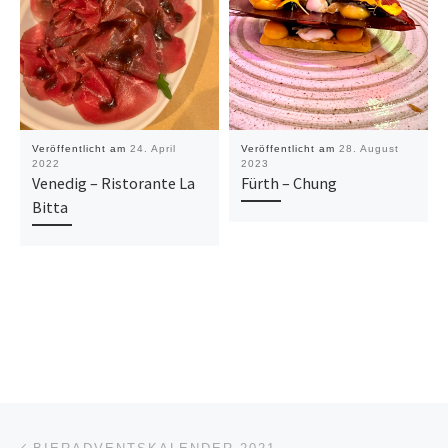
Veröffentlicht am
24. April
Veröffentlicht am
28. August
2022
2023
Venedig – Ristorante La
Fürth – Chung
Bitta
Beitragsnavigation
Vorheriger Beitrag